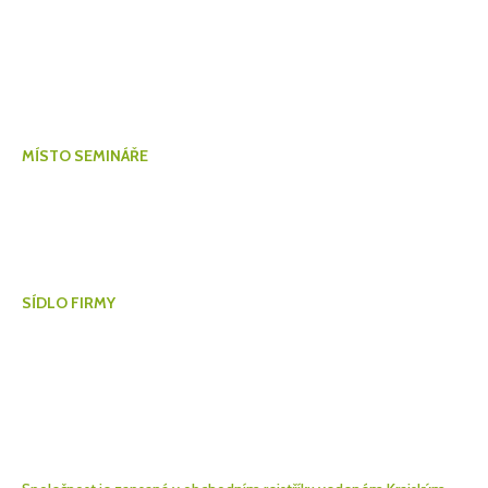
Cílem Nema Akademie je školit projektanty a další odborníky
na unikátní dřevostavební systém Nema a současně dřevěné
konstrukce jako takové.
Když dřevo, tak Nema.
MÍSTO SEMINÁŘE
Borovanský mlýn s.r.o.
Trocnovská 112,
373 12 Borovany
www.borovanskymlyn.cz
SÍDLO FIRMY
Nema, spol. s r.o.
Olešnice 107
373 31 Olešnice
IČ: 490 629 05
DIČ: CZ 490 629 05
Bankovní spojení: 7011642/0800