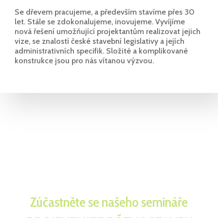
Se dřevem pracujeme, a především stavíme přes 30
let. Stále se zdokonalujeme, inovujeme. Vyvíjíme
nová řešení umožňující projektantům realizovat jejich
vize, se znalostí české stavební legislativy a jejích
administrativních specifik. Složité a komplikované
konstrukce jsou pro nás vítanou výzvou.
Představíme vám ucelený dřevostavební
systém s kompletní technickou
dokumentací a online podporou
Zúčastněte se našeho semináře