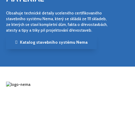
Obsahuje technické detaily uceleného certifikovaného
stavebního systému Nema, který se skládá ze 111 skladeb,
ze kterých se staví kompletní dům, fakta o dřevostavbách,
atesty a tipy a triky při projektování dřevostaveb.
Katalog stavebního systému Nema
Nema se specializuje na výrobu vázaných krovů, vazníků, střešních
panelů pro zděné stavby a široké palety dřevostavebních panelů,
určených pro montované dřevostavby. Bezkonkurenční kvalitou,
jedinečným servisem, technickou podporou i pružností
je vyhledávaným dodavatelem stovek obchodních, stavebních
a realizačních firem.