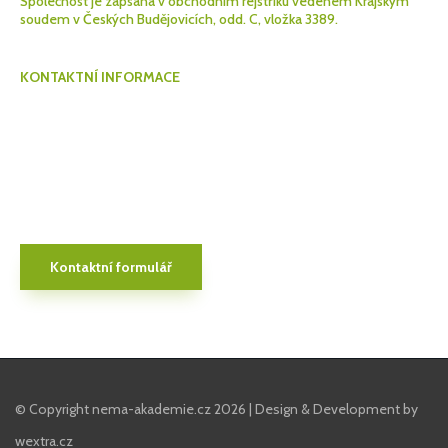
Společnost je zapsaná v obchodním rejstříku vedeném Krajským
soudem v Českých Budějovicích, odd. C, vložka 3389.
KONTAKTNÍ INFORMACE
Nema, spol. s r.o.
Jílovice 224
373 32 Jílovice
+420 728 351 062
poptavka@nema.cz
www.nema.cz
Kontaktní formulář
© Copyright nema-akademie.cz
2026 | Design & Development by
wextra.cz