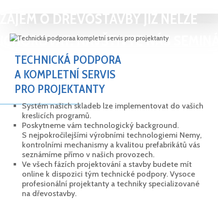
ZÁJEM O DŘEVOSTAVBY JIŽ NELZE
IGNOROVAT. NAVŠTIVTE NÁS SEMIN
TECHNICKÁ PODPORA
A NAUČTE SE JE PROJEKTOVAT I VY.
A KOMPLETNÍ SERVIS
PRO PROJEKTANTY
Systém našich skladeb lze implementovat do vašich
kreslicích programů.
Poskytneme vám technologický background.
S nejpokročilejšími výrobními technologiemi Nemy,
kontrolními mechanismy a kvalitou prefabrikátů vás
seznámíme přímo v našich provozech.
Ve všech fázích projektování a stavby budete mít
online k dispozici tým technické podpory. Vysoce
profesionální projektanty a techniky specializované
na dřevostavby.